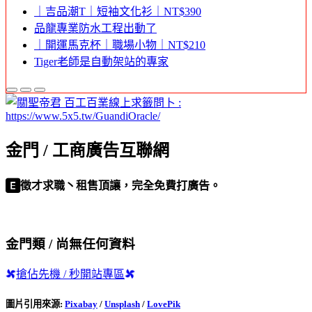
｜吉品潮T｜短袖文化衫｜NT$390
品龍專業防水工程出動了
｜開運馬克杯｜職場小物｜NT$210
Tiger老師是自動架站的專家
金門 / 工商廣告互聯網
徵才求職丶租售頂讓，完全免費打廣告。
金門類 / 尚無任何資料
搶佔先機 / 秒開站專區
圖片引用來源
:
Pixabay
/
Unsplash
/
LovePik