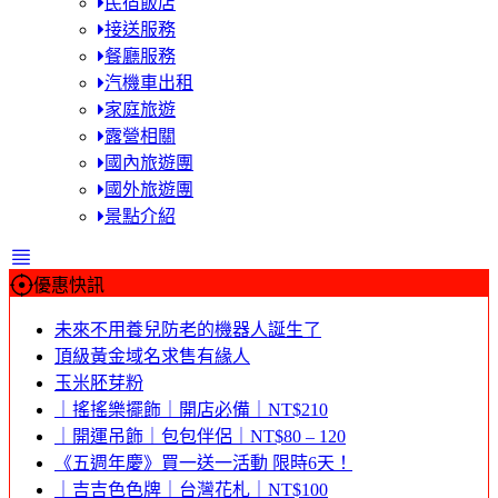
民宿飯店
接送服務
餐廳服務
汽機車出租
家庭旅遊
露營相關
國內旅遊團
國外旅遊團
景點介紹
優惠快訊
未來不用養兒防老的機器人誕生了
頂級黃金域名求售有緣人
玉米胚芽粉
｜搖搖樂擺飾｜開店必備｜NT$210
｜開運吊飾｜包包伴侶｜NT$80 – 120
《五週年慶》買一送一活動 限時6天！
｜吉吉色色牌｜台灣花札｜NT$100