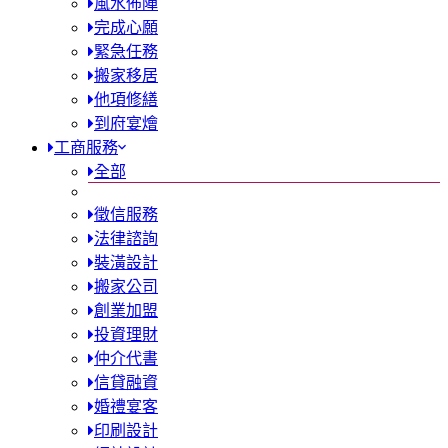
風水佈陣
完成心願
緊急任務
搬家移居
他項修繕
到府宴燴
工商服務
全部
徵信服務
法律諮詢
裝潢設計
搬家公司
創業加盟
投資理財
仲介代書
信貸融資
婚禮宴客
印刷設計