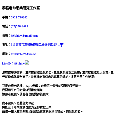
泰格老師網業研究工作室
手機：
0932-798202
電話：
(07)558-2001
信箱：
hi6vhivv@gmail.com
地址：
813高雄市左營區博愛二路198號22F-1
網址：
https://EDM.005.tw
LineID：hi6vhivv
那有這麼好康的：五元就能成為包租公? 五元就能成為二房東? 五元就能成為大房東? 五
元就能成為廣告高手? 五元就能有個自己專屬的網站? 這是不是在作夢呀!
我是台灣老站神：Tiger老師；台灣第一個架站引擎的發明者。
我要用平台的力量縮短數位落差
讓強者更強丶使弱者也能變得很強大
我不藏私丶也將全力以赴
將近三十年來的數位能力全部貢獻出來
讓每一個人都能夠輕易的成為真正的網站包租公丶網站包租婆。