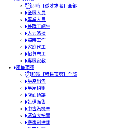
即時【徵才求職】全部
全職人員
專業人員
兼職工讀生
人力派遣
臨時工作
家庭代工
招募志工
專職家教
租售頂讓
即時【租售頂讓】全部
房產出售
房屋柖租
店面頂讓
設備廉售
中古汽機車
清倉大拍賣
搬家割捨離