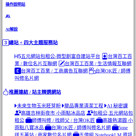
操作說明站
AI解說
總站 + 四大主題服務站
五元網站包租公-微型創富自建站平台
台灣百工百
業 / 數位名片互聯網
台灣百工百業 / 生活情報互聯網
台灣百工百業 / 工商廣告互聯網
台灣OK匠 / 師傅
叫修名片網
推薦連結 / 站主精選網站
未來生物玉米胚芽粉
龍品專業清潔工程
AI 秘密課
高雄吉林街夜市 小雨點冰品店
包租公,五元網站包
租公
師傅叫修 / 找師父 / 台灣OK匠
高雄熱湯圓 小
雨點八寶冰品
台灣OK匠 / 師傅叫修名片網
5one
送五萬站 / 商家數位名片網
五億組 NotebookLM 資訊