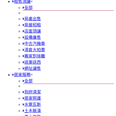
租售頂讓
全部
房產出售
房屋柖租
店面頂讓
設備廉售
中古汽機車
清倉大拍賣
搬家割捨離
送東送西
網址讓售
居家服務
全部
到府清潔
居家照護
水電瓦斯
土木裝潢