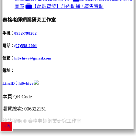
圖表
【萬站齊發】斗內助播 / 廣告贊助
泰格老師網業研究工作室
手機：
0932-798202
電話：
(07)558-2001
信箱：
hi6vhivv@gmail.com
網址：
LineID：hi6vhivv
本頁 QR Code
瀏覽總次: 00
6322151
總站服務 ® 泰格老師網業研究工作室
斗內