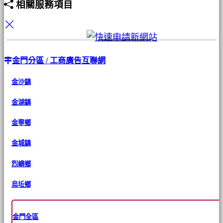
相關服務項目
金門分區 / 工商廣告互聯網
金沙鎮
金湖鎮
金寧鄉
金城鎮
烈嶼鄉
烏坵鄉
金門全區