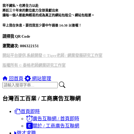
我不藏私丶也將全力以赴
將近三十年來的數位能力全部貢獻出來
讓每一個人都能夠輕易的成為真正的網站包租公丶網站包租婆。
早上我在休息，要找我至少要中午過後 14:30 以後喔！
請掃我 QR Code
瀏覽總次: 00
6322151
開站平台提供,系統開發 © Tiger老師 / 網業發展研究工作室
版權所有 © 泰格老師網業研究工作室
回首頁
網站管理
台灣百工百業 / 工商廣告互聯網
首頁即時
廣告互聯網 / 首頁即時
關於 / 工商廣告互聯網
徵才求職