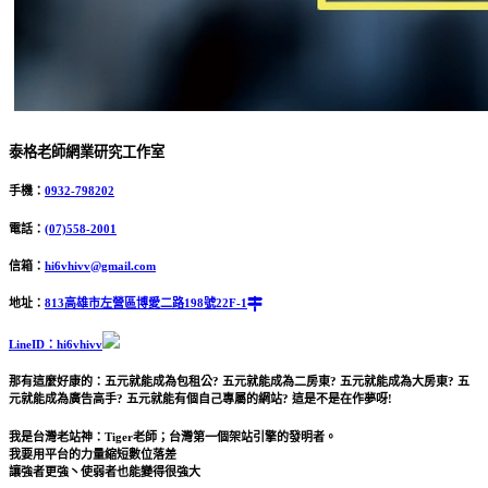
泰格老師網業研究工作室
手機：
0932-798202
電話：
(07)558-2001
信箱：
hi6vhivv@gmail.com
地址：
813高雄市左營區博愛二路198號22F-1
LineID：hi6vhivv
那有這麼好康的：五元就能成為包租公? 五元就能成為二房東? 五元就能成為大房東? 五
元就能成為廣告高手? 五元就能有個自己專屬的網站? 這是不是在作夢呀!
我是台灣老站神：Tiger老師；台灣第一個架站引擎的發明者。
我要用平台的力量縮短數位落差
讓強者更強丶使弱者也能變得很強大