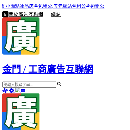
包租公,五元網站包租公
包租公
關於廣告互聯網
｜
總站
金門 / 工商廣告互聯網