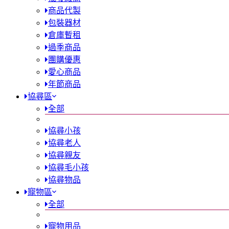
商品代製
包裝器材
倉庫暫租
過季商品
團購優惠
愛心商品
年節商品
協尋區
全部
協尋小孩
協尋老人
協尋親友
協尋毛小孩
協尋物品
寵物區
全部
寵物用品