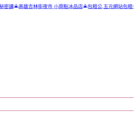
吉林街夜市 小雨點冰品店
包租公,五元網站包租公
包租公