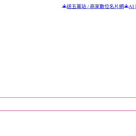
送五萬站 / 商家數位名片網
AI 秘密課
高雄