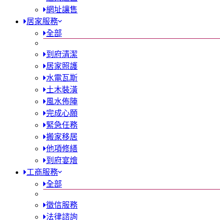
網址讓售
居家服務
全部
到府清潔
居家照護
水電瓦斯
土木裝潢
風水佈陣
完成心願
緊急任務
搬家移居
他項修繕
到府宴燴
工商服務
全部
徵信服務
法律諮詢