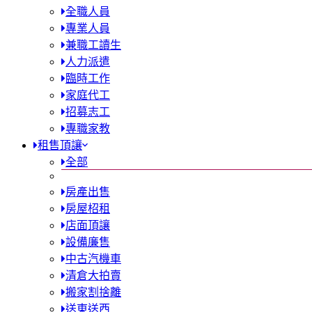
全職人員
專業人員
兼職工讀生
人力派遣
臨時工作
家庭代工
招募志工
專職家教
租售頂讓
全部
房產出售
房屋柖租
店面頂讓
設備廉售
中古汽機車
清倉大拍賣
搬家割捨離
送東送西