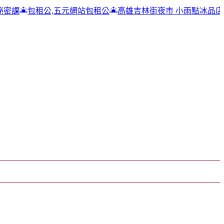
公,五元網站包租公
高雄吉林街夜市 小雨點冰品店
包租公