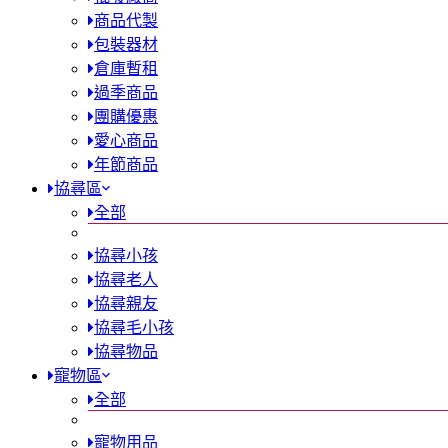
商品代製
包裝器材
倉庫暫租
過季商品
團購優惠
愛心商品
年節商品
協尋區
全部
協尋小孩
協尋老人
協尋親友
協尋毛小孩
協尋物品
寵物區
全部
寵物用品