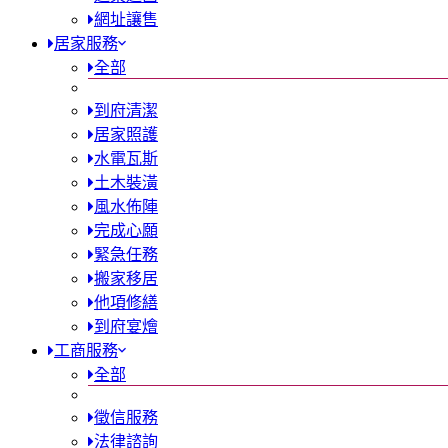
網址讓售
居家服務
全部
到府清潔
居家照護
水電瓦斯
土木裝潢
風水佈陣
完成心願
緊急任務
搬家移居
他項修繕
到府宴燴
工商服務
全部
徵信服務
法律諮詢