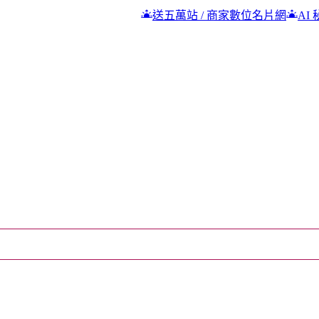
送五萬站 / 商家數位名片網
AI 秘密課
包租