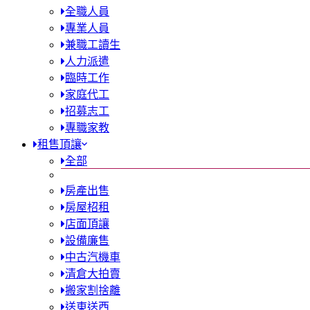
全職人員
專業人員
兼職工讀生
人力派遣
臨時工作
家庭代工
招募志工
專職家教
租售頂讓
全部
房產出售
房屋柖租
店面頂讓
設備廉售
中古汽機車
清倉大拍賣
搬家割捨離
送東送西