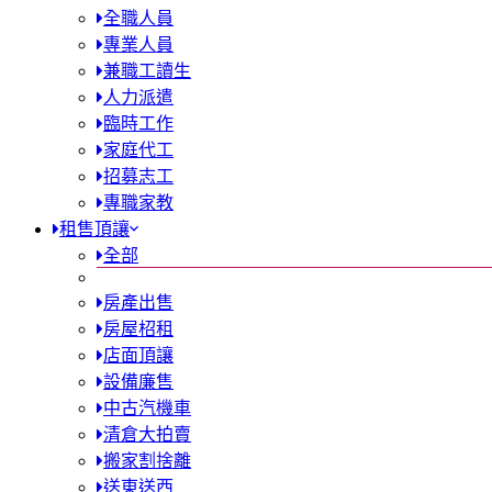
全職人員
專業人員
兼職工讀生
人力派遣
臨時工作
家庭代工
招募志工
專職家教
租售頂讓
全部
房產出售
房屋柖租
店面頂讓
設備廉售
中古汽機車
清倉大拍賣
搬家割捨離
送東送西