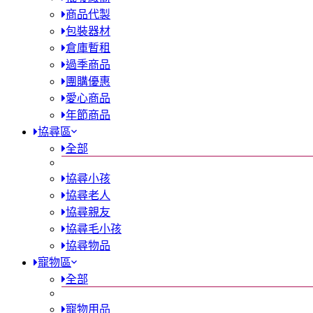
商品代製
包裝器材
倉庫暫租
過季商品
團購優惠
愛心商品
年節商品
協尋區
全部
協尋小孩
協尋老人
協尋親友
協尋毛小孩
協尋物品
寵物區
全部
寵物用品