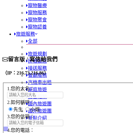
寵物醫療
寵物服務
寵物聚會
寵物認養
旅遊服務
全部
旅遊規劃
留言版 / 寫信給我們
民宿飯店
接送服務
（IP：216.73.216.86）
餐廳服務
汽機車出租
1.您的大名：
家庭旅遊
露營相關
2.如何稱呼：
國內旅遊團
先生
小姐
國外旅遊團
3.您的信箱：
景點介紹
4.您的電話：