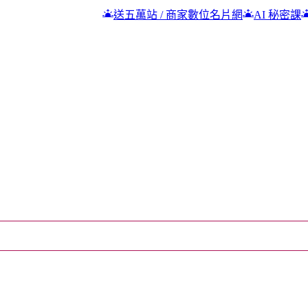
送五萬站 / 商家數位名片網
AI 秘密課
高雄吉林街夜