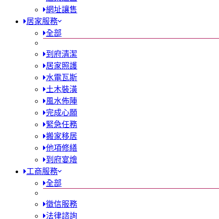
網址讓售
居家服務
全部
到府清潔
居家照護
水電瓦斯
土木裝潢
風水佈陣
完成心願
緊急任務
搬家移居
他項修繕
到府宴燴
工商服務
全部
徵信服務
法律諮詢