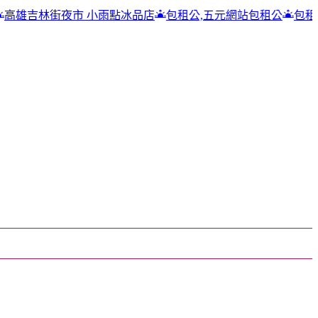
市 小雨點冰品店
包租公,五元網站包租公
包租公